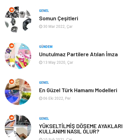
Eğitim & Kariyer
Bilgisayar ve Yazılım
GENEL
Somun Çeşitleri
Alışveriş
Güzellik & Bakım
30 Mar 2022, Çar
Emlak
Hizmet
GÜNDEM
Unutulmaz Partilere Atılan İmza
Organizasyon
Mobilya
13 May 2020, Çar
Tekstil
Bahçe Ev
GENEL
Tatil
Finans & Ekonomi
En Güzel Türk Hamamı Modelleri
06 Eki 2022, Per
Turizm
Maden ve Metal
GENEL
Aksesuar
Eğitim Kurumları
YÜKSELTİLMİŞ DÖŞEME AYAKLARI
KULLANIMI NASIL OLUR?
Plastik
Hediyelik Eşya
10 Şub 2021, Çar