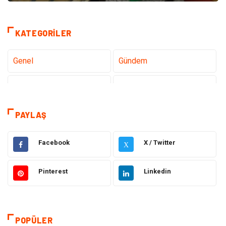
KATEGORILER
Genel
Gündem
Teknoloji
Sağlık
Tanıtıcı Reklam
Gıda
PAYLAŞ
Elektrik Elektronik
Makine
Facebook
X / Twitter
X
Otomotiv
Ulaşım ve Taşımacılık
Pinterest
Linkedin
Dekorasyon
Hukuk
Giyim
Yapı İnşaat
POPÜLER