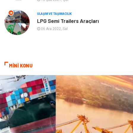
Ambalaj
Eğlence
ULAŞIM VE TAŞIMACILIK
LPG Semi Trailers Araçları
Pazarlama
Kiralama Servisleri
06 Ara 2022, Sal
Kültür
Telekomünikasyon
Grafik Tasarım
Nakliyat
MİNİ KONU
Alüminyum
Markalar
Bilişim
televizyon
Bebek Giyim
Dernekler ve Birlikler
çiçek
İnternet