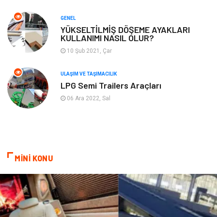
GENEL
Aksesuar
Eğitim Kurumları
YÜKSELTİLMİŞ DÖŞEME AYAKLARI
KULLANIMI NASIL OLUR?
Plastik
Hediyelik Eşya
10 Şub 2021, Çar
Ambalaj
Eğlence
ULAŞIM VE TAŞIMACILIK
LPG Semi Trailers Araçları
Pazarlama
Kiralama Servisleri
06 Ara 2022, Sal
Kültür
Telekomünikasyon
Grafik Tasarım
Nakliyat
MİNİ KONU
Alüminyum
Markalar
Bilişim
televizyon