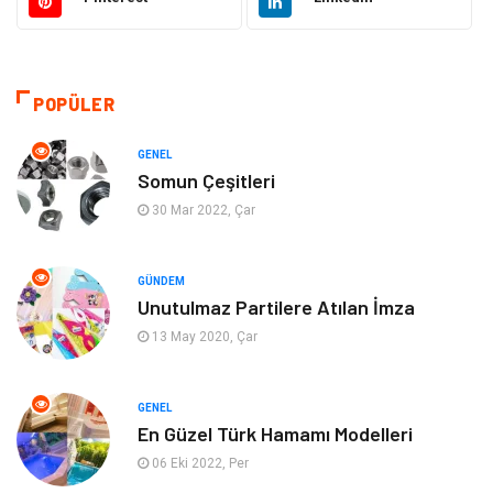
Dekorasyon
Hukuk
Giyim
Yapı İnşaat
POPÜLER
Eğitim & Kariyer
Bilgisayar ve Yazılım
GENEL
Somun Çeşitleri
Alışveriş
Güzellik & Bakım
30 Mar 2022, Çar
Emlak
Hizmet
GÜNDEM
Unutulmaz Partilere Atılan İmza
Organizasyon
Mobilya
13 May 2020, Çar
Tekstil
Bahçe Ev
GENEL
Tatil
Finans & Ekonomi
En Güzel Türk Hamamı Modelleri
06 Eki 2022, Per
Turizm
Maden ve Metal