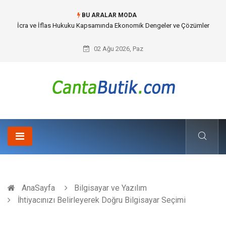
BU ARALAR MODA
Cybersecurity Solutions (Siber Güvenlik Çözümleri) ve Dijital Altyapıda
Görünmeyen Tehlikeler
02 Ağu 2026, Paz
AnaSayfa
Bilgisayar ve Yazılım
İhtiyacınızı Belirleyerek Doğru Bilgisayar Seçimi