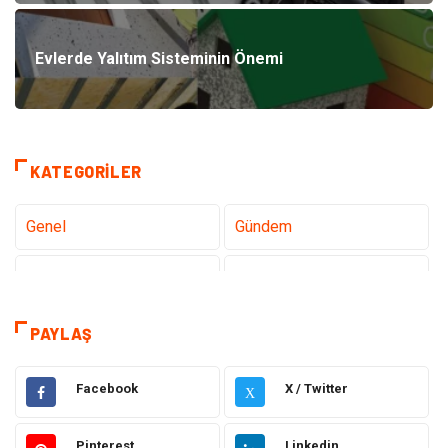
Evlerde Yalıtım Sisteminin Önemi
KATEGORILER
Genel
Gündem
Teknoloji
Sağlık
Tanıtıcı Reklam
Gıda
PAYLAŞ
Elektrik Elektronik
Makine
Facebook
X / Twitter
X
Otomotiv
Ulaşım ve Taşımacılık
Pinterest
Linkedin