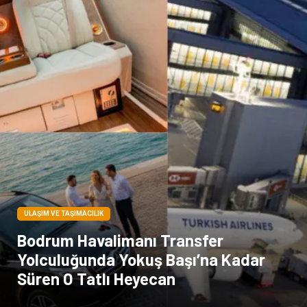
Bebek Giyim
Dernekler ve Birlikler
çiçek
İnternet
Tarım & Hayvancılık
Endüstriyel Ürünler
ULAŞIM VE TAŞIMACILIK
Bodrum Havalimanı Transfer
Yolculuğunda Yokuş Başı’na Kadar
Süren O Tatlı Heyecan